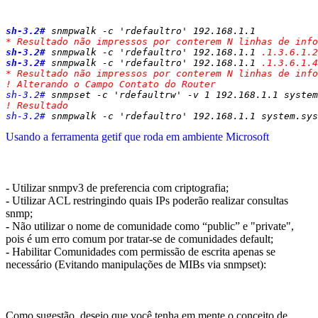
0x02 - Explorando as OIDs existentes em equipamentos cisco
sh-3.2#
 snmpwalk -c 'rdefaultro' 192.168.1.1 
* Resultado não impressos por conterem N linhas de info
sh-3.2#
 snmpwalk -c 'rdefaultro' 192.168.1.1 
.1.3.6.1.2
sh-3.2#
 snmpwalk -c 'rdefaultro' 192.168.1.1 
.1.3.6.1.4
* Resultado não impressos por conterem N linhas de info
! Alterando o Campo Contato do Router
sh-3.2#
 snmpset -c 'rdefaultrw' -v 1 192.168.1.1 system
! Resultado
sh-3.2#
 snmpwalk -c 'rdefaultro' 192.168.1.1 system.sys
Usando a ferramenta getif que roda em ambiente Microsoft
0x03 - Melhorando a segurança de equipamentos Cisco que
possuem SNMP habilitado:
- Utilizar snmpv3 de preferencia com criptografia;
-
Utilizar ACL restringindo quais IPs poderão realizar consultas
snmp;
-
Não utilizar o nome de comunidade como “public” e "private",
pois é um erro comum por tratar-se de comunidades default;
-
Habilitar Comunidades com permissão de escrita apenas se
necessário (Evitando manipulações de MIBs via snmpset):
0x04 - Conclusão
Como sugestão, desejo que você tenha em mente o conceito de