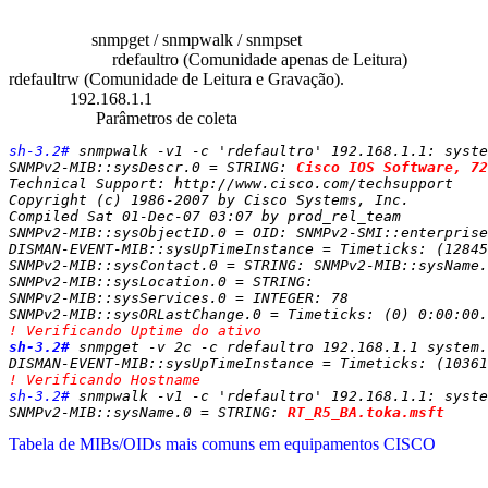
0x01 - Informações Necessárias
Comandos:
snmpget / snmpwalk / snmpset
Comunidades:
rdefaultro (Comunidade apenas de Leitura)
rdefaultrw (Comunidade de Leitura e Gravação).
IP Alvo:
192.168.1.1
Outras Info:
Parâmetros de coleta
sh-3.2#
 snmpwalk -v1 -c 'rdefaultro' 192.168.1.1: syste
SNMPv2-MIB::sysDescr.0 = STRING: 
Cisco IOS Software, 72
Technical Support: http://www.cisco.com/techsupport

Copyright (c) 1986-2007 by Cisco Systems, Inc.

Compiled Sat 01-Dec-07 03:07 by prod_rel_team

SNMPv2-MIB::sysObjectID.0 = OID: SNMPv2-SMI::enterprise
DISMAN-EVENT-MIB::sysUpTimeInstance = Timeticks: (12845
SNMPv2-MIB::sysContact.0 = STRING: SNMPv2-MIB::sysName.
SNMPv2-MIB::sysLocation.0 = STRING:

SNMPv2-MIB::sysServices.0 = INTEGER: 78

! Verificando Uptime do ativo
sh-3.2#
 snmpget -v 2c -c rdefaultro 192.168.1.1 system.
DISMAN-EVENT-MIB::sysUpTimeInstance = Timeticks: (10361
! Verificando Hostname
sh-3.2#
 snmpwalk -v1 -c 'rdefaultro' 192.168.1.1: syste
SNMPv2-MIB::sysName.0 = STRING: 
RT_R5_BA.toka.msft
Tabela de MIBs/OIDs mais comuns em equipamentos CISCO