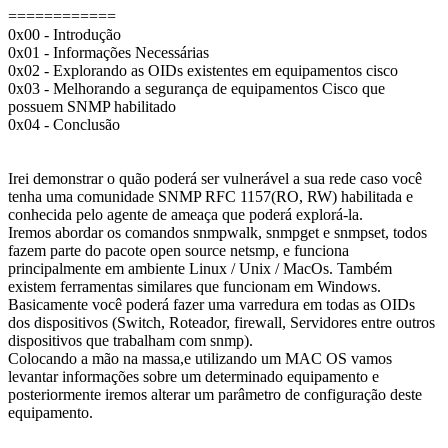
============
0x00 - Introdução
0x01 - Informações Necessárias
0x02 - Explorando as OIDs existentes em equipamentos cisco
0x03 - Melhorando a segurança de equipamentos Cisco que
possuem SNMP habilitado
0x04 - Conclusão
0x00 - Introdução
Irei demonstrar o quão poderá ser vulnerável a sua rede caso você
tenha uma comunidade SNMP RFC 1157(RO, RW) habilitada e
conhecida pelo agente de ameaça que poderá explorá-la.
Iremos abordar os comandos snmpwalk, snmpget e snmpset, todos
fazem parte do pacote open source netsmp, e funciona
principalmente em ambiente Linux / Unix / MacOs. Também
existem ferramentas similares que funcionam em Windows.
Basicamente você poderá fazer uma varredura em todas as OIDs
dos dispositivos (Switch, Roteador, firewall, Servidores entre outros
dispositivos que trabalham com snmp).
Colocando a mão na massa,e utilizando um MAC OS vamos
levantar informações sobre um determinado equipamento e
posteriormente iremos alterar um parâmetro de configuração deste
equipamento.