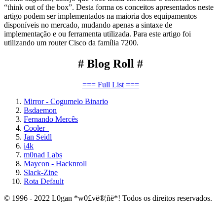
“think out of the box”. Desta forma os conceitos apresentados neste
artigo podem ser implementados na maioria dos equipamentos
disponíveis no mercado, mudando apenas a sintaxe de
implementação e ou ferramenta utilizada. Para este artigo foi
utilizando um router Cisco da família 7200.
# Blog Roll #
=== Full List ===
Mirror - Cogumelo Binario
Bsdaemon
Fernando Mercês
Cooler_
Jan Seidl
i4k
m0nad Labs
Maycon - Hacknroll
Slack-Zine
Rota Default
© 1996 - 2022 L0gan *w0£vë®¦ñë*! Todos os direitos reservados.