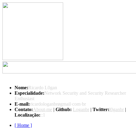
Nome:
Ricardo L0gan
Especialidade:
Network Security and Security Researcher
Enthusiast
E-mail:
ricardologanbrøgmail·com·br
Contato:
About-me
|
Github:
Loganbr
|
Twitter:
l0ganbr
|
Localização:
::1
[ Home ]
Indice